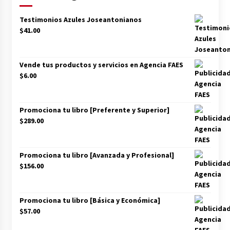
La mujer de Pedro Sánchez a juicio popular se
acerca su prisión
Testimonios Azules Joseantonianos
20/06/2026
$
41.00
Abascal critica la gestión del Gobierno del
PSOE con la presencia de León XIV
Vende tus productos y servicios en Agencia FAES
08/06/2026
$
6.00
Feijóo pide a los separatistas que le apoyen en
Promociona tu libro [Preferente y Superior]
una moción de censura
$
289.00
02/06/2026
La política española al rojo vivo en la
Promociona tu libro [Avanzada y Profesional]
actualidad
$
156.00
29/05/2026
Pedro Sánchez apoya a Zapatero como líder de
Promociona tu libro [Básica y Económica]
la supuesta trama corrupta
$
57.00
28/05/2026