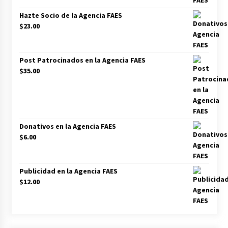
Los socios de Gobierno contra la Ley de
Hazte Socio de la Agencia FAES
vivienda de Pedro Sánchez
$
23.00
12/01/2026
Zapatero en el punto de mira de la Audiencia
Post Patrocinados en la Agencia FAES
Nacional por sus vínculos con Nicolás Maduro
$
35.00
09/01/2026
Las charos se manifiestan en Ferraz para
apoyar a Pedro Sánchez
28/04/2024
Donativos en la Agencia FAES
$
6.00
Irene Montero habla de su sexualidad con
Abascal y Zapatero defiende la inmigración
masiva
Publicidad en la Agencia FAES
27/04/2024
$
12.00
Los terroristas de ETA ganan las elecciones en
Vascongadas
22/04/2024