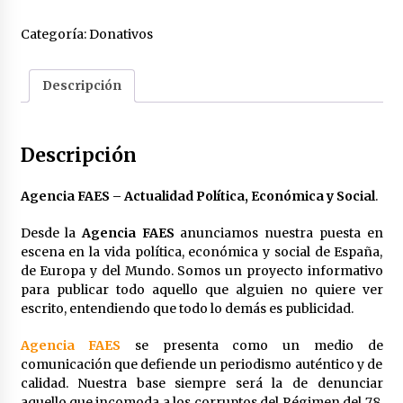
en
la
Categoría:
Donativos
Agencia
FAES
cantidad
Descripción
Descripción
Agencia FAES – Actualidad Política, Económica y Social
.
Desde la
Agencia FAES
anunciamos nuestra puesta en
escena en la vida política, económica y social de España,
de Europa y del Mundo. Somos un proyecto informativo
para publicar todo aquello que alguien no quiere ver
escrito, entendiendo que todo lo demás es publicidad.
Agencia FAES
se presenta como un medio de
comunicación que defiende un periodismo auténtico y de
calidad. Nuestra base siempre será la de denunciar
aquello que incomoda a los corruptos del Régimen del 78.