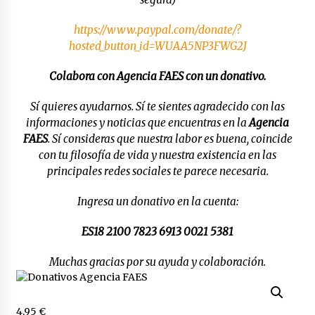
Los socios de Gobierno contra la Ley de
vivienda de Pedro Sánchez
https://www.paypal.com/donate/?
12/01/2026
hosted_button_id=WUAA5NP3FWG2J
Colabora con Agencia FAES con un donativo.
Zapatero en el punto de mira de la Audiencia
Nacional por sus vínculos con Nicolás Maduro
Sí quieres ayudarnos. Sí te sientes agradecido con las
09/01/2026
informaciones y noticias que encuentras en la
Agencia
FAES
. Sí consideras que nuestra labor es buena, coincide
Las charos se manifiestan en Ferraz para
con tu filosofía de vida y nuestra existencia en las
apoyar a Pedro Sánchez
principales redes sociales te parece necesaria.
28/04/2024
Ingresa un donativo en la cuenta:
Irene Montero habla de su sexualidad con
Abascal y Zapatero defiende la inmigración
ES18 2100 7823 6913 0021 5381
masiva
27/04/2024
Muchas gracias por su ayuda y colaboración.
Los terroristas de ETA ganan las elecciones en
Vascongadas
22/04/2024
4,95
€