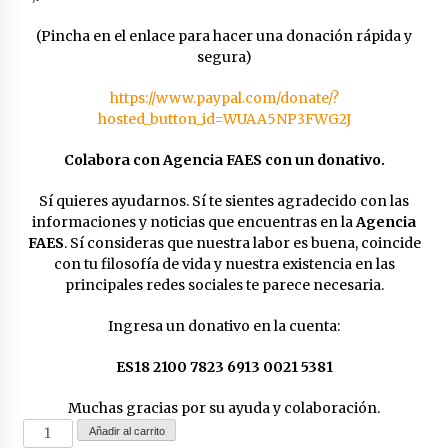
(Pincha en el enlace para hacer una donación rápida y
segura)
https://www.paypal.com/donate/?
hosted_button_id=WUAA5NP3FWG2J
Colabora con Agencia FAES con un donativo.
Sí quieres ayudarnos. Sí te sientes agradecido con las
informaciones y noticias que encuentras en la
Agencia
FAES
. Sí consideras que nuestra labor es buena, coincide
con tu filosofía de vida y nuestra existencia en las
principales redes sociales te parece necesaria.
Ingresa un donativo en la cuenta:
ES18 2100 7823 6913 0021 5381
Muchas gracias por su ayuda y colaboración.
Donativos
Añadir al carrito