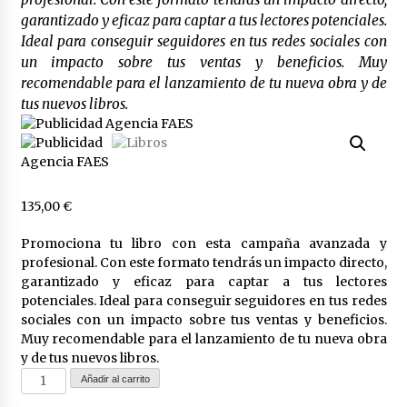
garantizado y eficaz para captar a tus lectores potenciales.
Los socios de Gobierno contra la Ley de
vivienda de Pedro Sánchez
Ideal para conseguir seguidores en tus redes sociales con
12/01/2026
un impacto sobre tus ventas y beneficios. Muy
recomendable para el lanzamiento de tu nueva obra y de
tus nuevos libros.
Zapatero en el punto de mira de la Audiencia
Nacional por sus vínculos con Nicolás Maduro
09/01/2026
Las charos se manifiestan en Ferraz para
apoyar a Pedro Sánchez
135,00
€
28/04/2024
Promociona tu libro con esta campaña avanzada y
profesional. Con este formato tendrás un impacto directo,
Irene Montero habla de su sexualidad con
garantizado y eficaz para captar a tus lectores
Abascal y Zapatero defiende la inmigración
masiva
potenciales. Ideal para conseguir seguidores en tus redes
27/04/2024
sociales con un impacto sobre tus ventas y beneficios.
Muy recomendable para el lanzamiento de tu nueva obra
Los terroristas de ETA ganan las elecciones en
y de tus nuevos libros.
Vascongadas
Promociona
Añadir al carrito
22/04/2024
tu