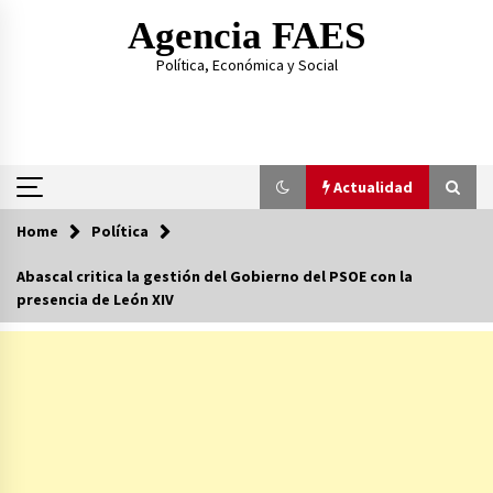
Skip
Agencia FAES
to
content
Política, Económica y Social
Actualidad
Home
Política
Actualidad
Abascal critica la gestión del Gobierno del PSOE con la
presencia de León XIV
Al hermano de Pedro Sánchez la condena le
sale regalada
14/07/2026
Las amenazas del hijo de Ábalos contra el PSOE
23/06/2026