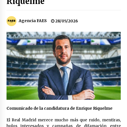
Riquelme
Los socios de Gobierno contra la Ley de
vivienda de Pedro Sánchez
12/01/2026
Agencia FAES
28/05/2026
Zapatero en el punto de mira de la Audiencia
Nacional por sus vínculos con Nicolás Maduro
09/01/2026
Las charos se manifiestan en Ferraz para
apoyar a Pedro Sánchez
28/04/2024
Irene Montero habla de su sexualidad con
Abascal y Zapatero defiende la inmigración
masiva
27/04/2024
Comunicado de la candidatura de Enrique Riquelme
Los terroristas de ETA ganan las elecciones en
Vascongadas
El Real Madrid merece mucho más que ruido, mentiras,
22/04/2024
bulos interesados y campañas de difamación entre