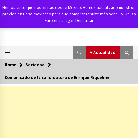
Skip
Agencia FAES
Hemos visto que nos visitas desde México. Hemos actualizado nuestros
to
precios en Peso mexicano para que comprar resulte más sencillo.
Utiliza
content
Política, Económica y Social
Euro en su lugar.
Descartar
Actualidad
Home
Sociedad
Actualidad
Comunicado de la candidatura de Enrique Riquelme
Al hermano de Pedro Sánchez la condena le
sale regalada
14/07/2026
Las amenazas del hijo de Ábalos contra el PSOE
23/06/2026