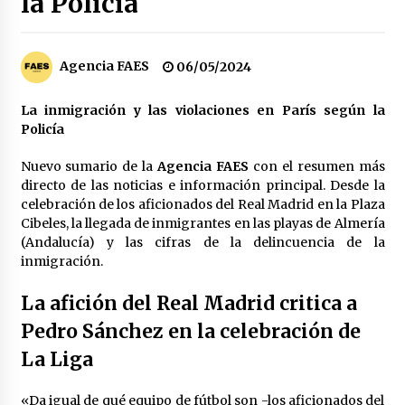
la Policía
Los socios de Gobierno contra la Ley de
vivienda de Pedro Sánchez
12/01/2026
Agencia FAES
06/05/2024
Zapatero en el punto de mira de la Audiencia
La inmigración y las violaciones en París según la
Nacional por sus vínculos con Nicolás Maduro
Policía
09/01/2026
Nuevo sumario de la
Agencia FAES
con el resumen más
directo de las noticias e información principal. Desde la
Las charos se manifiestan en Ferraz para
apoyar a Pedro Sánchez
celebración de los aficionados del Real Madrid en la Plaza
28/04/2024
Cibeles, la llegada de inmigrantes en las playas de Almería
(Andalucía) y las cifras de la delincuencia de la
inmigración.
Irene Montero habla de su sexualidad con
Abascal y Zapatero defiende la inmigración
masiva
La afición del Real Madrid critica a
27/04/2024
Pedro Sánchez en la celebración de
La Liga
Los terroristas de ETA ganan las elecciones en
Vascongadas
22/04/2024
«Da igual de qué equipo de fútbol son -los aficionados del