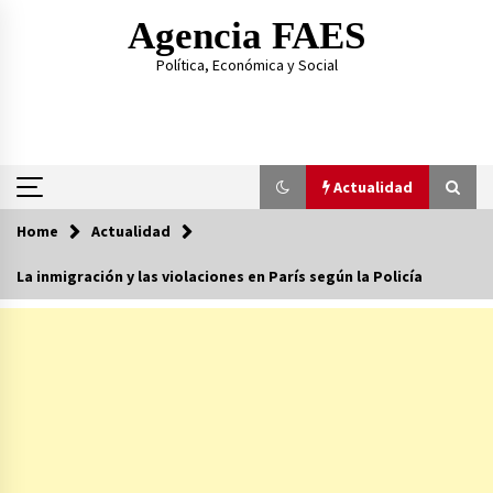
Skip
Agencia FAES
to
content
Política, Económica y Social
Actualidad
Home
Actualidad
Actualidad
La inmigración y las violaciones en París según la Policía
Al hermano de Pedro Sánchez la condena le
sale regalada
14/07/2026
Las amenazas del hijo de Ábalos contra el PSOE
23/06/2026