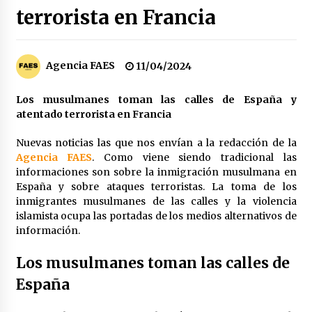
terrorista en Francia
Los socios de Gobierno contra la Ley de
vivienda de Pedro Sánchez
12/01/2026
Agencia FAES
11/04/2024
Zapatero en el punto de mira de la Audiencia
Nacional por sus vínculos con Nicolás Maduro
Los musulmanes toman las calles de España y
09/01/2026
atentado terrorista en Francia
Nuevas noticias las que nos envían a la redacción de la
Las charos se manifiestan en Ferraz para
apoyar a Pedro Sánchez
Agencia FAES
. Como viene siendo tradicional las
28/04/2024
informaciones son sobre la inmigración musulmana en
España y sobre ataques terroristas. La toma de los
inmigrantes musulmanes de las calles y la violencia
Irene Montero habla de su sexualidad con
islamista ocupa las portadas de los medios alternativos de
Abascal y Zapatero defiende la inmigración
masiva
información.
27/04/2024
Los musulmanes toman las calles de
Los terroristas de ETA ganan las elecciones en
España
Vascongadas
22/04/2024