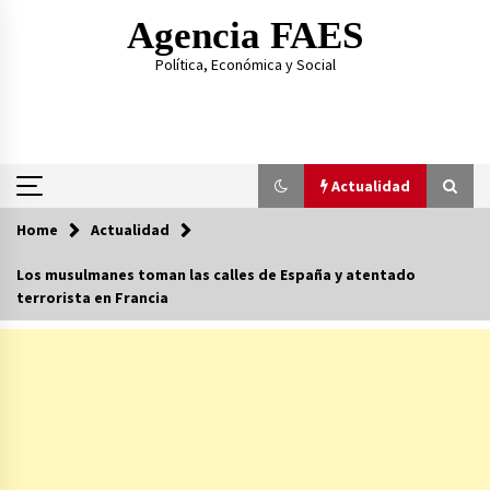
Skip
Agencia FAES
to
content
Política, Económica y Social
Actualidad
Home
Actualidad
Actualidad
Los musulmanes toman las calles de España y atentado
terrorista en Francia
Al hermano de Pedro Sánchez la condena le
sale regalada
14/07/2026
Las amenazas del hijo de Ábalos contra el PSOE
23/06/2026