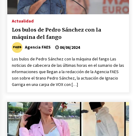
La mujer de Pedro Sánchez a juicio popular se
acerca su prisión
20/06/2026
Actualidad
Los bulos de Pedro Sánchez con la
Abascal critica la gestión del Gobierno del
máquina del fango
PSOE con la presencia de León XIV
08/06/2026
Agencia FAES
06/06/2024
Los bulos de Pedro Sánchez con la máquina del fango Las
Feijóo pide a los separatistas que le apoyen en
noticias de cabecera de las últimas horas en el sumario de las
una moción de censura
informaciones que llegan a la redacción de la Agencia FAES
02/06/2026
son sobre el tirano Pedro Sánchez, la actuación de Ignacio
Garriga en una carpa de VOX con […]
La política española al rojo vivo en la
actualidad
29/05/2026
Pedro Sánchez apoya a Zapatero como líder de
la supuesta trama corrupta
28/05/2026