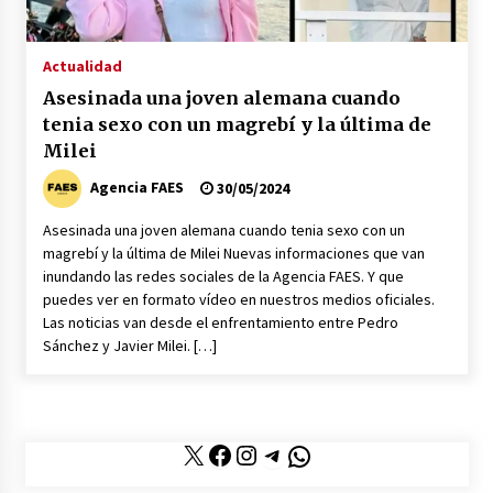
Los socios de Gobierno contra la Ley de
vivienda de Pedro Sánchez
Actualidad
12/01/2026
Asesinada una joven alemana cuando
tenia sexo con un magrebí y la última de
Zapatero en el punto de mira de la Audiencia
Nacional por sus vínculos con Nicolás Maduro
Milei
09/01/2026
Agencia FAES
30/05/2024
Las charos se manifiestan en Ferraz para
Asesinada una joven alemana cuando tenia sexo con un
apoyar a Pedro Sánchez
magrebí y la última de Milei Nuevas informaciones que van
28/04/2024
inundando las redes sociales de la Agencia FAES. Y que
puedes ver en formato vídeo en nuestros medios oficiales.
Las noticias van desde el enfrentamiento entre Pedro
Irene Montero habla de su sexualidad con
Sánchez y Javier Milei. […]
Abascal y Zapatero defiende la inmigración
masiva
27/04/2024
Los terroristas de ETA ganan las elecciones en
X
Facebook
Instagram
Telegram
WhatsApp
Vascongadas
22/04/2024