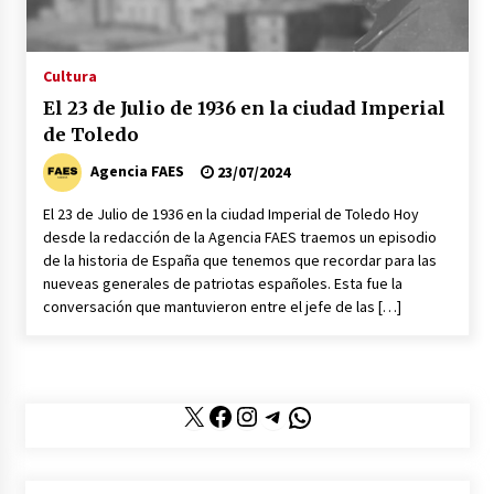
La mujer de Pedro Sánchez a juicio popular se
acerca su prisión
20/06/2026
Cultura
El 23 de Julio de 1936 en la ciudad Imperial
Abascal critica la gestión del Gobierno del
de Toledo
PSOE con la presencia de León XIV
08/06/2026
Agencia FAES
23/07/2024
El 23 de Julio de 1936 en la ciudad Imperial de Toledo Hoy
Feijóo pide a los separatistas que le apoyen en
desde la redacción de la Agencia FAES traemos un episodio
una moción de censura
de la historia de España que tenemos que recordar para las
02/06/2026
nueveas generales de patriotas españoles. Esta fue la
conversación que mantuvieron entre el jefe de las […]
La política española al rojo vivo en la
actualidad
29/05/2026
X
Facebook
Instagram
Telegram
WhatsApp
Pedro Sánchez apoya a Zapatero como líder de
la supuesta trama corrupta
28/05/2026