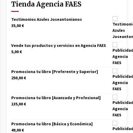
Tienda Agencia FAES
Los socios de Gobierno contra la Ley de
vivienda de Pedro Sánchez
12/01/2026
Testimonios Azules Joseantonianos
35,00
€
Zapatero en el punto de mira de la Audiencia
Nacional por sus vínculos con Nicolás Maduro
Vende tus productos y servicios en Agencia FAES
09/01/2026
5,00
€
Las charos se manifiestan en Ferraz para
apoyar a Pedro Sánchez
Promociona tu libro [Preferente y Superior]
28/04/2024
250,00
€
Irene Montero habla de su sexualidad con
Abascal y Zapatero defiende la inmigración
Promociona tu libro [Avanzada y Profesional]
masiva
135,00
€
27/04/2024
Los terroristas de ETA ganan las elecciones en
Vascongadas
Promociona tu libro [Básica y Económica]
22/04/2024
49,00
€