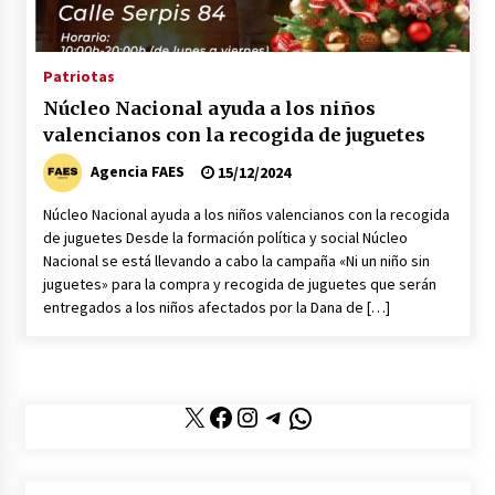
La mujer de Pedro Sánchez a juicio popular se
acerca su prisión
20/06/2026
Patriotas
Núcleo Nacional ayuda a los niños
Abascal critica la gestión del Gobierno del
valencianos con la recogida de juguetes
PSOE con la presencia de León XIV
08/06/2026
Agencia FAES
15/12/2024
Núcleo Nacional ayuda a los niños valencianos con la recogida
Feijóo pide a los separatistas que le apoyen en
de juguetes Desde la formación política y social Núcleo
una moción de censura
Nacional se está llevando a cabo la campaña «Ni un niño sin
02/06/2026
juguetes» para la compra y recogida de juguetes que serán
entregados a los niños afectados por la Dana de […]
La política española al rojo vivo en la
actualidad
29/05/2026
X
Facebook
Instagram
Telegram
WhatsApp
Pedro Sánchez apoya a Zapatero como líder de
la supuesta trama corrupta
28/05/2026