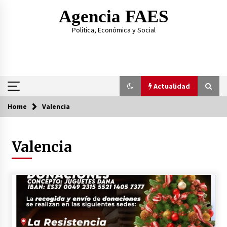
Skip
Agencia FAES
to
content
Política, Económica y Social
Actualidad
Home
Valencia
Actualidad
Valencia
Al hermano de Pedro Sánchez la condena le
sale regalada
14/07/2026
Las amenazas del hijo de Ábalos contra el PSOE
23/06/2026