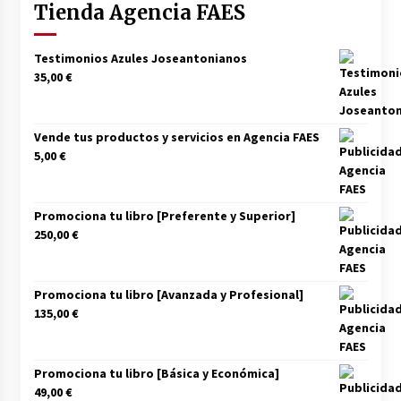
Tienda Agencia FAES
Los socios de Gobierno contra la Ley de
vivienda de Pedro Sánchez
12/01/2026
Testimonios Azules Joseantonianos
35,00
€
Zapatero en el punto de mira de la Audiencia
Nacional por sus vínculos con Nicolás Maduro
Vende tus productos y servicios en Agencia FAES
09/01/2026
5,00
€
Las charos se manifiestan en Ferraz para
apoyar a Pedro Sánchez
Promociona tu libro [Preferente y Superior]
28/04/2024
250,00
€
Irene Montero habla de su sexualidad con
Abascal y Zapatero defiende la inmigración
Promociona tu libro [Avanzada y Profesional]
masiva
135,00
€
27/04/2024
Los terroristas de ETA ganan las elecciones en
Vascongadas
Promociona tu libro [Básica y Económica]
22/04/2024
49,00
€