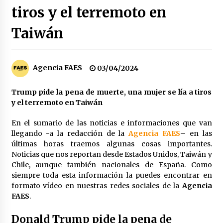
tiros y el terremoto en
Los socios de Gobierno contra la Ley de
vivienda de Pedro Sánchez
Taiwán
12/01/2026
Zapatero en el punto de mira de la Audiencia
Nacional por sus vínculos con Nicolás Maduro
Agencia FAES
03/04/2024
09/01/2026
Trump pide la pena de muerte, una mujer se lía a tiros
y el terremoto en Taiwán
Las charos se manifiestan en Ferraz para
apoyar a Pedro Sánchez
28/04/2024
En el sumario de las noticias e informaciones que van
llegando -a la redacción de la
Agencia FAES
– en las
últimas horas traemos algunas cosas importantes.
Irene Montero habla de su sexualidad con
Noticias que nos reportan desde Estados Unidos, Taiwán y
Abascal y Zapatero defiende la inmigración
masiva
Chile, aunque también nacionales de España. Como
27/04/2024
siempre toda esta información la puedes encontrar en
formato vídeo en nuestras redes sociales de la
Agencia
Los terroristas de ETA ganan las elecciones en
FAES
.
Vascongadas
22/04/2024
Donald Trump pide la pena de