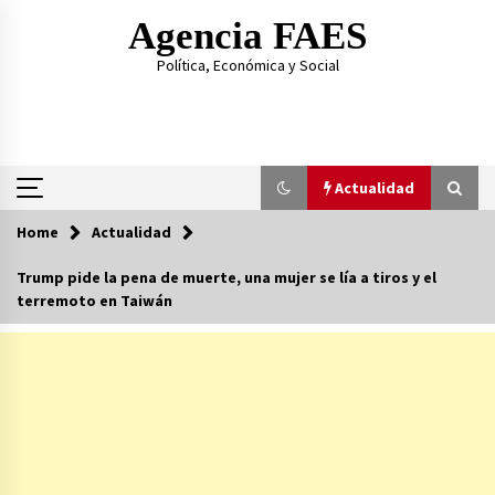
Skip
Agencia FAES
to
content
Política, Económica y Social
Actualidad
Home
Actualidad
Actualidad
Trump pide la pena de muerte, una mujer se lía a tiros y el
terremoto en Taiwán
Al hermano de Pedro Sánchez la condena le
sale regalada
14/07/2026
Las amenazas del hijo de Ábalos contra el PSOE
23/06/2026