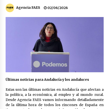
Los socios de Gobierno contra la Ley de
Agencia FAES
02/06/2026
vivienda de Pedro Sánchez
12/01/2026
Zapatero en el punto de mira de la Audiencia
Nacional por sus vínculos con Nicolás Maduro
09/01/2026
Las charos se manifiestan en Ferraz para
apoyar a Pedro Sánchez
28/04/2024
Irene Montero habla de su sexualidad con
Abascal y Zapatero defiende la inmigración
Últimas noticias para Andalucía y los andaluces
masiva
27/04/2024
Estas son las últimas noticias en Andalucía que afectan a
la política, a la económica, al empleo y al mundo rural.
Los terroristas de ETA ganan las elecciones en
Vascongadas
Desde Agencia FAES vamos informando detalladamente
22/04/2024
de la última hora de todos los rincones de España en