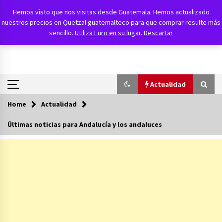
Skip
Agencia FAES
Hemos visto que nos visitas desde Guatemala. Hemos actualizado
to
nuestros precios en Quetzal guatemalteco para que comprar resulte más
content
Política, Económica y Social
sencillo.
Utiliza Euro en su lugar.
Descartar
Actualidad
Home
Actualidad
Actualidad
Últimas noticias para Andalucía y los andaluces
Al hermano de Pedro Sánchez la condena le
sale regalada
14/07/2026
Las amenazas del hijo de Ábalos contra el PSOE
23/06/2026