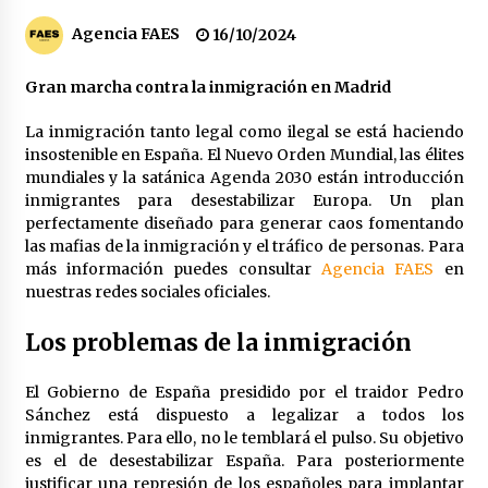
Los socios de Gobierno contra la Ley de
Agencia FAES
16/10/2024
vivienda de Pedro Sánchez
12/01/2026
Gran marcha contra la inmigración en Madrid
Zapatero en el punto de mira de la Audiencia
La inmigración tanto legal como ilegal se está haciendo
Nacional por sus vínculos con Nicolás Maduro
insostenible en España. El Nuevo Orden Mundial, las élites
09/01/2026
mundiales y la satánica Agenda 2030 están introducción
inmigrantes para desestabilizar Europa. Un plan
perfectamente diseñado para generar caos fomentando
Las charos se manifiestan en Ferraz para
apoyar a Pedro Sánchez
las mafias de la inmigración y el tráfico de personas. Para
28/04/2024
más información puedes consultar
Agencia FAES
en
nuestras redes sociales oficiales.
Irene Montero habla de su sexualidad con
Los problemas de la inmigración
Abascal y Zapatero defiende la inmigración
masiva
27/04/2024
El Gobierno de España presidido por el traidor Pedro
Sánchez está dispuesto a legalizar a todos los
Los terroristas de ETA ganan las elecciones en
inmigrantes. Para ello, no le temblará el pulso. Su objetivo
Vascongadas
es el de desestabilizar España. Para posteriormente
22/04/2024
justificar una represión de los españoles para implantar