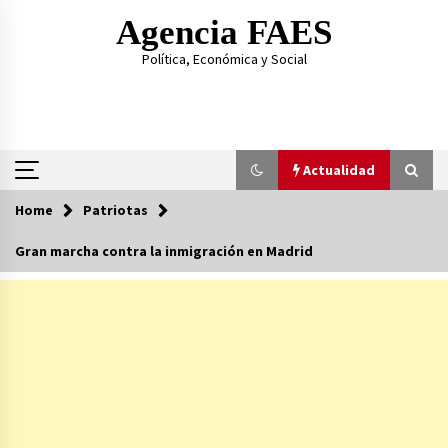
Skip
Agencia FAES
to
content
Política, Económica y Social
Actualidad
Home
Patriotas
Actualidad
Gran marcha contra la inmigración en Madrid
Al hermano de Pedro Sánchez la condena le
sale regalada
14/07/2026
Las amenazas del hijo de Ábalos contra el PSOE
23/06/2026