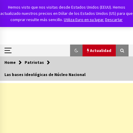
Skip
Agencia FAES
Hemos visto que nos visitas desde Estados Unidos (EEUU). Hemos
to
actualizado nuestros precios en Dólar de los Estados Unidos (US) para que
content
Política, Económica y Social
comprar resulte más sencillo.
Utiliza Euro en su lugar.
Descartar
Actualidad
Home
Patriotas
Actualidad
Las bases ideológicas de Núcleo Nacional
Al hermano de Pedro Sánchez la condena le
sale regalada
14/07/2026
Las amenazas del hijo de Ábalos contra el PSOE
23/06/2026