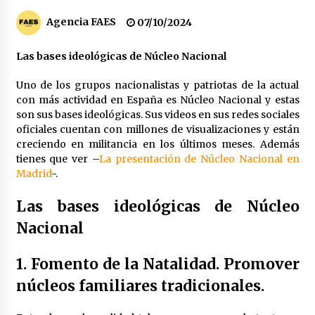
Los socios de Gobierno contra la Ley de
Agencia FAES
07/10/2024
vivienda de Pedro Sánchez
12/01/2026
Las bases ideológicas de Núcleo Nacional
Zapatero en el punto de mira de la Audiencia
Uno de los grupos nacionalistas y patriotas de la actual
Nacional por sus vínculos con Nicolás Maduro
con más actividad en España es Núcleo Nacional y estas
09/01/2026
son sus bases ideológicas. Sus videos en sus redes sociales
oficiales cuentan con millones de visualizaciones y están
creciendo en militancia en los últimos meses. Además
Las charos se manifiestan en Ferraz para
apoyar a Pedro Sánchez
tienes que ver –
La presentación de Núcleo Nacional en
28/04/2024
Madrid
-.
Las bases ideológicas de Núcleo
Irene Montero habla de su sexualidad con
Abascal y Zapatero defiende la inmigración
Nacional
masiva
27/04/2024
1. Fomento de la Natalidad. Promover
Los terroristas de ETA ganan las elecciones en
núcleos familiares tradicionales.
Vascongadas
22/04/2024