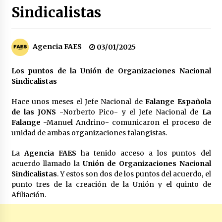
Sindicalistas
Los socios de Gobierno contra la Ley de
vivienda de Pedro Sánchez
12/01/2026
Agencia FAES
03/01/2025
Zapatero en el punto de mira de la Audiencia
Nacional por sus vínculos con Nicolás Maduro
Los puntos de la Unión de Organizaciones Nacional
09/01/2026
Sindicalistas
Hace unos meses el Jefe Nacional de
Falange Española
Las charos se manifiestan en Ferraz para
apoyar a Pedro Sánchez
de las JONS
-Norberto Pico- y el Jefe Nacional de
La
28/04/2024
Falange
-Manuel Andrino- comunicaron el proceso de
unidad de ambas organizaciones falangistas.
Irene Montero habla de su sexualidad con
La
Agencia FAES
ha tenido acceso a los puntos del
Abascal y Zapatero defiende la inmigración
acuerdo llamado la
masiva
Unión de Organizaciones Nacional
Sindicalistas
. Y estos son dos de los puntos del acuerdo, el
27/04/2024
punto tres de la creación de la Unión y el quinto de
Afiliación.
Los terroristas de ETA ganan las elecciones en
Vascongadas
22/04/2024