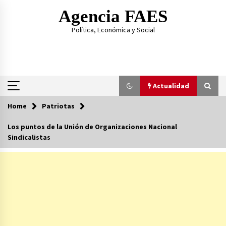
Skip
Agencia FAES
to
content
Política, Económica y Social
Actualidad
Home
Patriotas
Actualidad
Los puntos de la Unión de Organizaciones Nacional
Sindicalistas
Al hermano de Pedro Sánchez la condena le
sale regalada
14/07/2026
Las amenazas del hijo de Ábalos contra el PSOE
23/06/2026