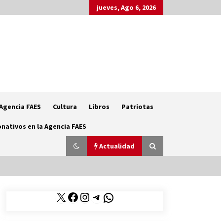
jueves, Ago 6, 2026
Agencia FAES
Cultura
Libros
Patriotas
nativos en la Agencia FAES
Actualidad
X
Facebook
Instagram
Telegram
WhatsApp
La mujer de Pedro Sánchez a juicio
popular se acerca su prisión
20/06/2026