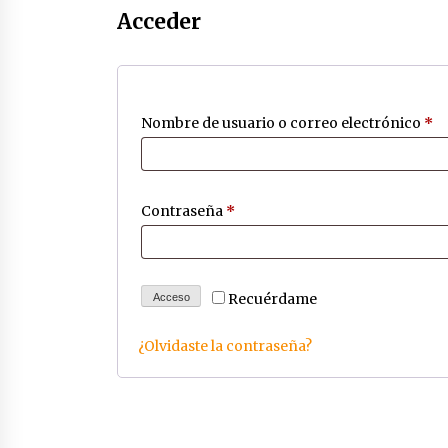
Acceder
Abascal critica la gestión del
Gobierno del PSOE con la presenci
de León XIV
08/06/2026
Ob
Nombre de usuario o correo electrónico
*
Pedro Sánchez apoya a Zapatero
como líder de la supuesta trama
corrupta
28/05/2026
Obligatorio
Contraseña
*
Las charos se manifiestan en Ferr
para apoyar a Pedro Sánchez
28/04/2024
Recuérdame
Acceso
¿Olvidaste la contraseña?