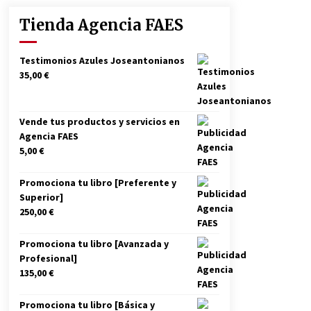
Tienda Agencia FAES
La política española al rojo vivo en
la actualidad
Testimonios Azules Joseantonianos
29/05/2026
35,00
€
Zapatero en el punto de mira de la
Audiencia Nacional por sus
Vende tus productos y servicios en
vínculos con Nicolás Maduro
Agencia FAES
09/01/2026
5,00
€
Los terroristas de ETA ganan las
elecciones en Vascongadas
Promociona tu libro [Preferente y
22/04/2024
Superior]
250,00
€
Promociona tu libro [Avanzada y
Profesional]
135,00
€
Promociona tu libro [Básica y