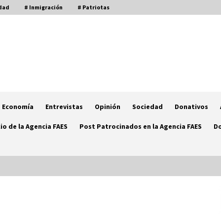
dad
# Inmigración
# Patriotas
Economía
Entrevistas
Opinión
Sociedad
Donativos
io de la Agencia FAES
Post Patrocinados en la Agencia FAES
Do
Las amenazas del hijo de Ábalos
contra el PSOE
23/06/2026