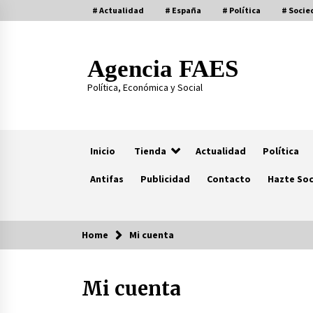
Skip
# Actualidad
# España
# Política
# Socie
to
content
Agencia FAES
Política, Económica y Social
Inicio
Tienda
Actualidad
Política
Antifas
Publicidad
Contacto
Hazte Soc
Home
Mi cuenta
Actualidad
Mi cuenta
Al hermano de Pedro Sánchez la
condena le sale regalada
14/07/2026