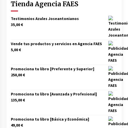
Tienda Agencia FAES
Los socios de Gobierno contra la Ley de
vivienda de Pedro Sánchez
12/01/2026
Testimonios Azules Joseantonianos
35,00
€
Zapatero en el punto de mira de la Audiencia
Nacional por sus vínculos con Nicolás Maduro
Vende tus productos y servicios en Agencia FAES
09/01/2026
5,00
€
Las charos se manifiestan en Ferraz para
apoyar a Pedro Sánchez
Promociona tu libro [Preferente y Superior]
28/04/2024
250,00
€
Irene Montero habla de su sexualidad con
Abascal y Zapatero defiende la inmigración
Promociona tu libro [Avanzada y Profesional]
masiva
135,00
€
27/04/2024
Los terroristas de ETA ganan las elecciones en
Vascongadas
Promociona tu libro [Básica y Económica]
22/04/2024
49,00
€