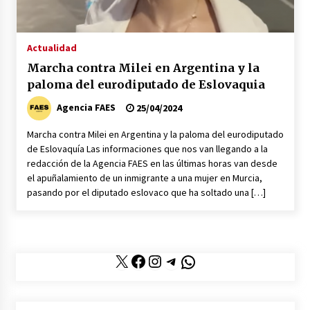
La mujer de Pedro Sánchez a juicio popular se
acerca su prisión
20/06/2026
Actualidad
Marcha contra Milei en Argentina y la
Abascal critica la gestión del Gobierno del
paloma del eurodiputado de Eslovaquia
PSOE con la presencia de León XIV
08/06/2026
Agencia FAES
25/04/2024
Marcha contra Milei en Argentina y la paloma del eurodiputado
Feijóo pide a los separatistas que le apoyen en
de Eslovaquía Las informaciones que nos van llegando a la
una moción de censura
redacción de la Agencia FAES en las últimas horas van desde
02/06/2026
el apuñalamiento de un inmigrante a una mujer en Murcia,
pasando por el diputado eslovaco que ha soltado una […]
La política española al rojo vivo en la
actualidad
29/05/2026
X
Facebook
Instagram
Telegram
WhatsApp
Pedro Sánchez apoya a Zapatero como líder de
la supuesta trama corrupta
28/05/2026