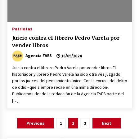
Patriotas
Juicio contra el librero Pedro Varela por
vender libros
Agencia FAES
16/05/2024
Juicio contra el librero Pedro Varela por vender libros El
historiador y librero Pedro Varela ha sido otra vez juzgado
por los jueces del pensamiento único. Con la excusa del delito
de odio –que siempre recae en una mima dirección-.
Publicamos desde la redacción de la Agencia FAES parte del
[…]
Paginación
Previous
1
2
3
Next
de