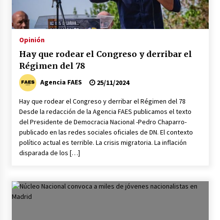
Los socios de Gobierno contra la Ley de
vivienda de Pedro Sánchez
12/01/2026
Opinión
Hay que rodear el Congreso y derribar el
Zapatero en el punto de mira de la Audiencia
Nacional por sus vínculos con Nicolás Maduro
Régimen del 78
09/01/2026
Agencia FAES
25/11/2024
Hay que rodear el Congreso y derribar el Régimen del 78
Las charos se manifiestan en Ferraz para
apoyar a Pedro Sánchez
Desde la redacción de la Agencia FAES publicamos el texto
28/04/2024
del Presidente de Democracia Nacional -Pedro Chaparro-
publicado en las redes sociales oficiales de DN. El contexto
político actual es terrible. La crisis migratoria. La inflación
Irene Montero habla de su sexualidad con
disparada de los […]
Abascal y Zapatero defiende la inmigración
masiva
27/04/2024
Los terroristas de ETA ganan las elecciones en
Vascongadas
22/04/2024