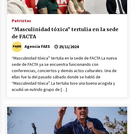
La mujer de Pedro Sánchez a juicio popular se
acerca su prisión
20/06/2026
Patriotas
“Masculinidad tóxica” tertulia en la sede
Abascal critica la gestión del Gobierno del
de FACTA
PSOE con la presencia de León XIV
08/06/2026
Agencia FAES
25/11/2024
“Masculinidad tóxica” tertulia en la sede de FACTA La nueva
Feijóo pide a los separatistas que le apoyen en
sede de FACTA ya se encuentra funcionando con
una moción de censura
conferencias, conciertos y demás actos culturales. Una de
02/06/2026
ellas fue la del pasado sábado donde se habló de
“Masculinidad tóxica”. La tertulia tuvo una buena acogida y
La política española al rojo vivo en la
acudió un nutrido grupo de […]
actualidad
29/05/2026
Pedro Sánchez apoya a Zapatero como líder de
la supuesta trama corrupta
28/05/2026