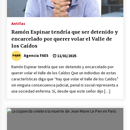
Los socios de Gobierno contra la Ley de
vivienda de Pedro Sánchez
12/01/2026
Antifas
Ramón Espinar tendría que ser detenido y
Zapatero en el punto de mira de la Audiencia
Nacional por sus vínculos con Nicolás Maduro
encarcelado por querer volar el Valle de
09/01/2026
los Caídos
Agencia FAES
11/01/2025
Las charos se manifiestan en Ferraz para
apoyar a Pedro Sánchez
Ramón Espinar tendría que ser detenido y encarcelado por
28/04/2024
querer volar el Valle de los Caídos Que un individuo de estas
características diga que “hay que volar el Valle de los Caídos”
sin ninguna consecuencia judicial, penal ni social representa a
Irene Montero habla de su sexualidad con
una sociedad enferma. Sí, desde que este señor dijo […]
Abascal y Zapatero defiende la inmigración
masiva
27/04/2024
Los terroristas de ETA ganan las elecciones en
Vascongadas
22/04/2024