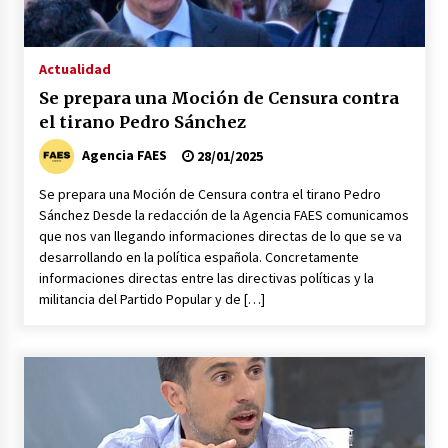
La mujer de Pedro Sánchez a juicio popular se
acerca su prisión
20/06/2026
Actualidad
Se prepara una Moción de Censura contra
Abascal critica la gestión del Gobierno del
el tirano Pedro Sánchez
PSOE con la presencia de León XIV
08/06/2026
Agencia FAES
28/01/2025
Se prepara una Moción de Censura contra el tirano Pedro
Feijóo pide a los separatistas que le apoyen en
Sánchez Desde la redacción de la Agencia FAES comunicamos
una moción de censura
que nos van llegando informaciones directas de lo que se va
02/06/2026
desarrollando en la política española. Concretamente
informaciones directas entre las directivas políticas y la
La política española al rojo vivo en la
militancia del Partido Popular y de […]
actualidad
29/05/2026
Pedro Sánchez apoya a Zapatero como líder de
la supuesta trama corrupta
28/05/2026